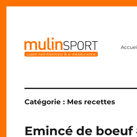
Accuei
Coach nutritionniste & e-diététicienne
Mulinsport
Catégorie :
Mes recettes
Emincé de boeuf 