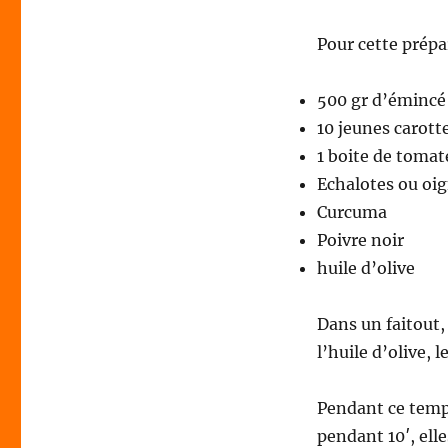
#leboeufethique
aux
Pour cette prépar
carottes
500 gr d’émincé
10 jeunes carott
1 boite de tomat
Echalotes ou oi
Curcuma
Poivre noir
huile d’olive
Dans un faitout,
l’huile d’olive, 
Pendant ce temps
pendant 10′, elle