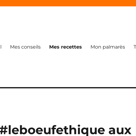
l
Mes conseils
Mes recettes
Mon palmarès
#leboeufethique aux