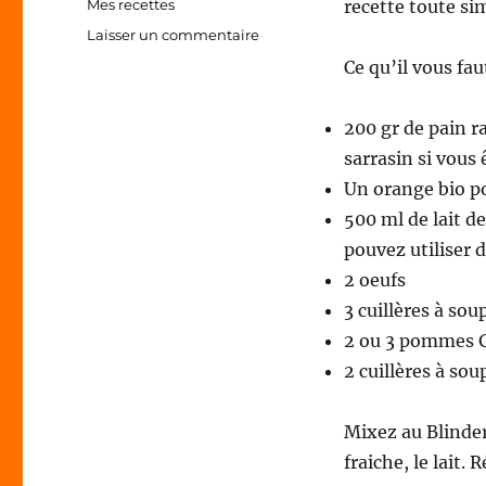
Catégories
Mes recettes
recette toute s
sur
Laisser un commentaire
Mon
Ce qu’il vous fau
pain
perdu
aux
200 gr de pain r
pommes,
sarrasin si vous 
écorces
Un orange bio po
d’orange,
crème
500 ml de lait de
fraiche
pouvez utiliser d
de
2 oeufs
brebis,
sucre
3 cuillères à sou
de
2 ou 3 pommes G
coco
2 cuillères à sou
Mixez au Blinder
fraiche, le lait. 
Au