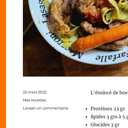
Publié
22 mars 2022
L’émincé de boeu
le
Catégories
Mes recettes
sur
Laisser un commentaire
Protéines 23 gr
Emincé
lipides 3 grs à 5 
de
Glucides 3 gr
boeuf