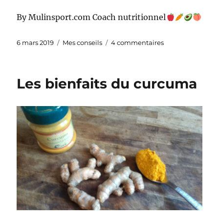
By Mulinsport.com Coach nutritionnel
Publié
Catégories
sur
6 mars 2019
Mes conseils
4 commentaires
le
J’ai
testé
les
Les bienfaits du curcuma
en-
cas
salés
Nomades
bio
de
4ULTRA