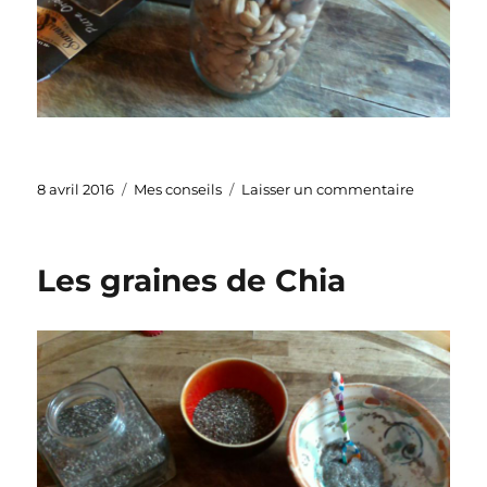
Publié
Catégories
sur
8 avril 2016
Mes conseils
Laisser un commentaire
le
Amandes
et
chocolat
Les graines de Chia
noir,
la
collation
idéale