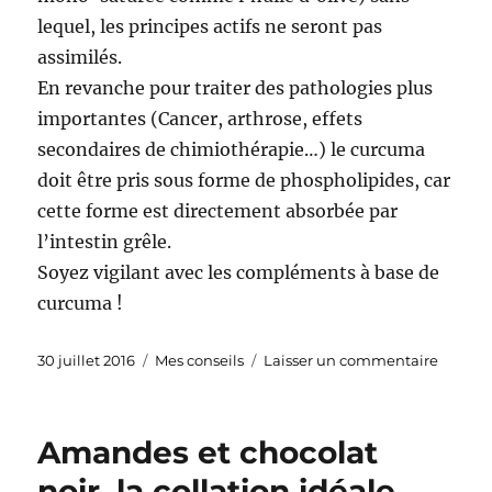
lequel, les principes actifs ne seront pas
assimilés.
En revanche pour traiter des pathologies plus
importantes (Cancer, arthrose, effets
secondaires de chimiothérapie…) le curcuma
doit être pris sous forme de phospholipides, car
cette forme est directement absorbée par
l’intestin grêle.
Soyez vigilant avec les compléments à base de
curcuma !
Publié
Catégories
sur
30 juillet 2016
Mes conseils
Laisser un commentaire
le
Les
bienfai
du
Amandes et chocolat
curcu
noir, la collation idéale