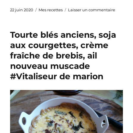
Publié
Catégories
sur
22 juin 2020
Mes recettes
Laisser un commentaire
le
CAKE
LEGER
AU
Tourte blés anciens, soja
CACAO
et
aux courgettes, crème
CANNEL
fraîche de brebis, ail
#lowcar
#Vitalis
nouveau muscade
#Vitaliseur de marion