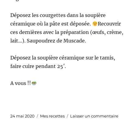
Déposez les courgettes dans la soupière
céramique où la pâte est déposée.
Recouvrir
ces dernières avec la préparation (œufs, crème,
lait…). Saupoudrez de Muscade.
Déposez la soupière céramique sur le tamis,
faire cuire pendant 25′.
A vous !!
Publié
Catégories
sur
24 mai 2020
Mes recettes
Laisser un commentaire
le
Tourte
blés
anciens,