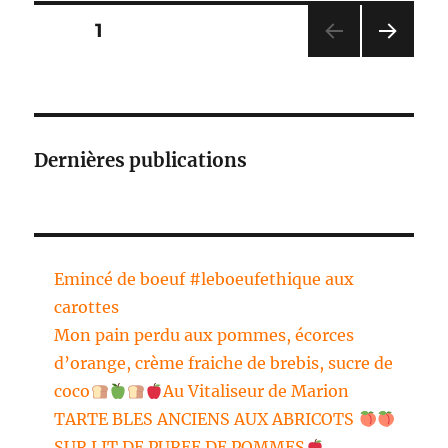
soja
Pagination
PAGE
1
aux
courgett
PAG
des
crème
E
fraîche
SUIV
publications
ANT
de
E
brebis,
Dernières publications
ail
nouveau
muscad
#Vitalise
de
marion
Emincé de boeuf #leboeufethique aux
carottes
Mon pain perdu aux pommes, écorces
d’orange, crème fraiche de brebis, sucre de
coco
Au Vitaliseur de Marion
TARTE BLES ANCIENS AUX ABRICOTS
SUR LIT DE PUREE DE POMMES