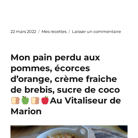
Publié
Catégories
sur
22 mars 2022
Mes recettes
Laisser un commentaire
le
Emincé
de
boeuf
Mon pain perdu aux
#leboeu
aux
pommes, écorces
carottes
d’orange, crème fraiche
de brebis, sucre de coco
Au Vitaliseur de
Marion