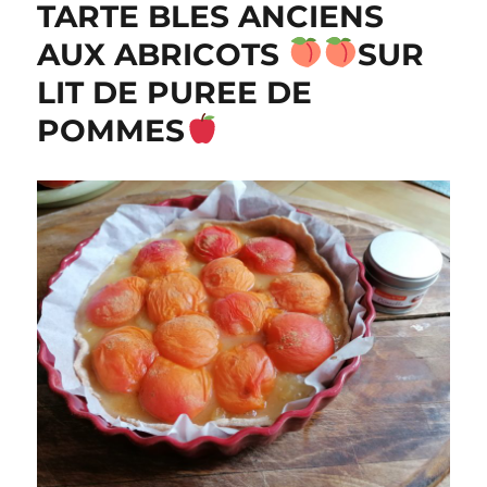
TARTE BLES ANCIENS
aux
pommes,
AUX ABRICOTS
SUR
écorces
LIT DE PUREE DE
d’orange,
crème
POMMES
fraiche
de
brebis,
sucre
de
coco
Au
Vitaliseur
de
Marion