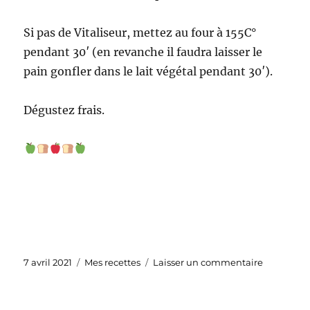
Si pas de Vitaliseur, mettez au four à 155C°
pendant 30′ (en revanche il faudra laisser le
pain gonfler dans le lait végétal pendant 30′).
Dégustez frais.
Publié
Catégories
sur
7 avril 2021
Mes recettes
Laisser un commentaire
le
Mon
pain
perdu