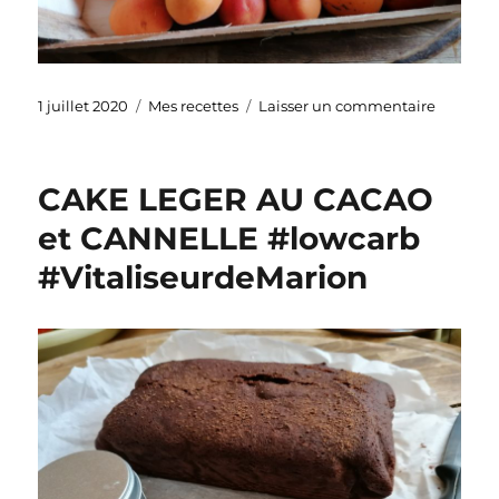
Publié
Catégories
sur
1 juillet 2020
Mes recettes
Laisser un commentaire
le
TARTE
BLES
ANCIEN
CAKE LEGER AU CACAO
AUX
ABRICO
et CANNELLE #lowcarb
#VitaliseurdeMarion
SUR
LIT
DE
PUREE
DE
POMME