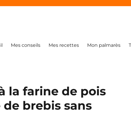
il
Mes conseils
Mes recettes
Mon palmarès
 la farine de pois
 de brebis sans