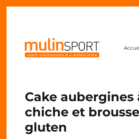
Accue
Coach nutritionniste & e-diététicienne
Mulinsport
Cake aubergines à
chiche et brousse
gluten