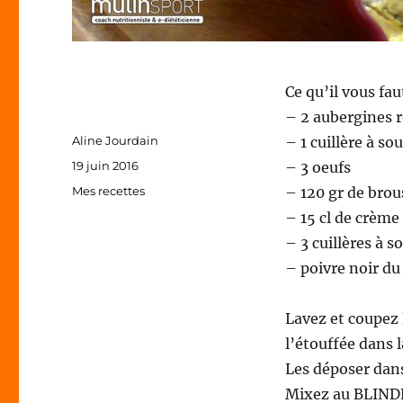
Ce qu’il vous fau
– 2 aubergines
Auteur
Aline Jourdain
– 1 cuillère à so
Publié
19 juin 2016
– 3 oeufs
le
Catégories
Mes recettes
– 120 gr de brou
– 15 cl de crème
– 3 cuillères à s
– poivre noir d
Lavez et coupez l
l’étouffée dans 
Les déposer dans
Mixez au BLINDER