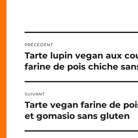
A
L
T
E
R
N
Navigation
A
PRÉCÉDENT
T
de
I
Tarte lupin vegan aux co
Publication
V
précédente :
l’article
farine de pois chiche san
E
:
SUIVANT
Tarte vegan farine de po
Publication
suivante :
et gomasio sans gluten