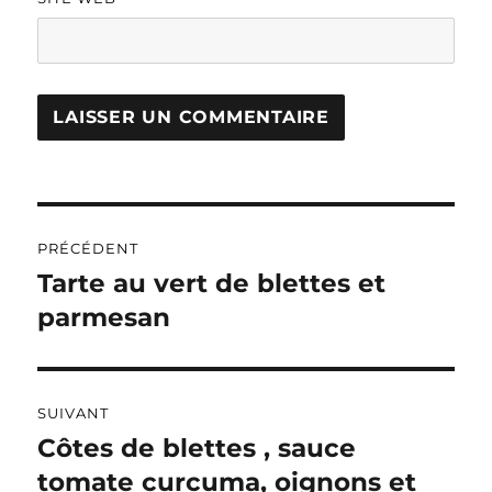
A
L
T
Navigation
E
R
PRÉCÉDENT
de
N
Tarte au vert de blettes et
Publication
A
précédente :
parmesan
l’article
T
I
V
E
:
SUIVANT
Côtes de blettes , sauce
Publication
suivante :
tomate curcuma, oignons et