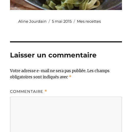
Auteur
Publié
Catégories
Aline Jourdain
5 mai 2015
Mes recettes
le
Laisser un commentaire
Votre adresse e-mail ne sera pas publiée.
Les champs
obligatoires sont indiqués avec
*
COMMENTAIRE
*