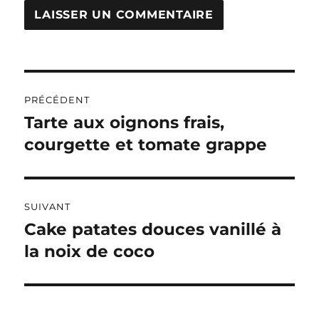
A
L
T
Navigation
E
R
PRÉCÉDENT
de
N
Tarte aux oignons frais,
Publication
A
précédente :
courgette et tomate grappe
l’article
T
I
V
E
:
SUIVANT
Cake patates douces vanillé à
Publication
suivante :
la noix de coco