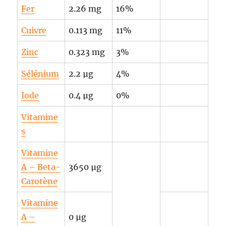
Fer
2.26 mg
16%
Cuivre
0.113 mg
11%
Zinc
0.323 mg
3%
Sélénium
2.2 µg
4%
Iode
0.4 µg
0%
Vitamine
s
Vitamine
A – Beta-
3650 µg
Carotène
Vitamine
A –
0 µg