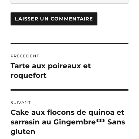
A
L
T
Navigation
E
R
PRÉCÉDENT
de
N
Tarte aux poireaux et
Publication
A
précédente :
roquefort
l’article
T
I
V
E
:
SUIVANT
Cake aux flocons de quinoa et
Publication
suivante :
sarrasin au Gingembre*** Sans
gluten