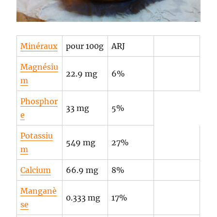
Minéraux
pour 100g
ARJ
Magnésiu
22.9 mg
6%
m
Phosphor
33 mg
5%
e
Potassiu
549 mg
27%
m
Calcium
66.9 mg
8%
Manganè
0.333 mg
17%
se