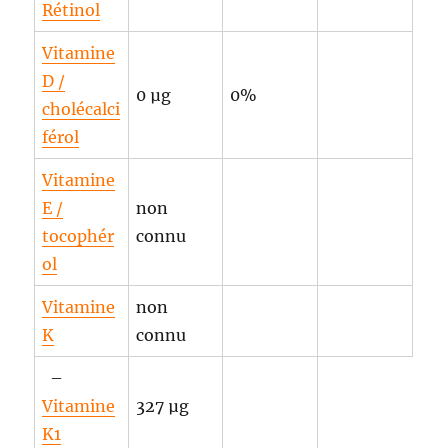
Rétinol
Vitamine
D /
0 µg
0%
cholécalci
férol
Vitamine
E /
non
tocophér
connu
ol
Vitamine
non
K
connu
–
Vitamine
327 µg
K1