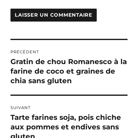
A
L
T
Navigation
E
R
PRÉCÉDENT
de
N
Gratin de chou Romanesco à la
Publication
A
précédente :
farine de coco et graines de
l’article
T
I
chia sans gluten
V
E
:
SUIVANT
Tarte farines soja, pois chiche
Publication
suivante :
aux pommes et endives sans
gluten