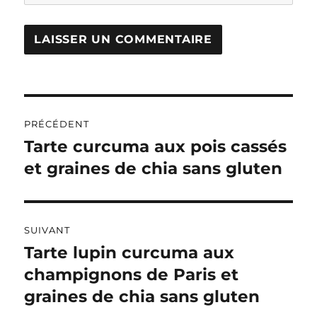
A
L
T
Navigation
E
R
PRÉCÉDENT
de
N
Tarte curcuma aux pois cassés
Publication
A
précédente :
et graines de chia sans gluten
l’article
T
I
V
E
:
SUIVANT
Tarte lupin curcuma aux
Publication
suivante :
champignons de Paris et
graines de chia sans gluten