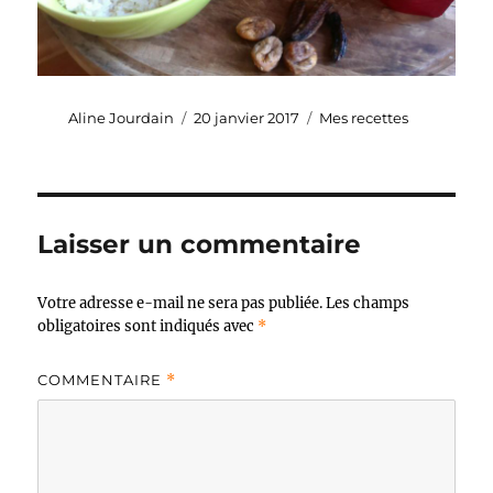
Auteur
Publié
Catégories
Aline Jourdain
20 janvier 2017
Mes recettes
le
Laisser un commentaire
Votre adresse e-mail ne sera pas publiée.
Les champs
obligatoires sont indiqués avec
*
COMMENTAIRE
*