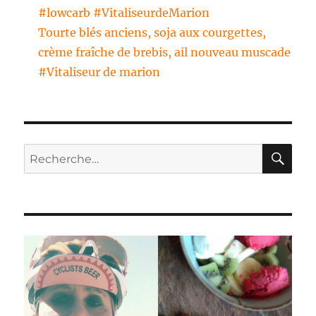
#lowcarb #VitaliseurdeMarion
Tourte blés anciens, soja aux courgettes,
crème fraîche de brebis, ail nouveau muscade
#Vitaliseur de marion
RE
Recherche
pour :