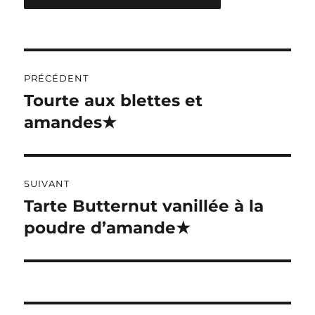
A
L
T
Navigation
E
R
PRÉCÉDENT
de
N
Tourte aux blettes et
Publication
A
précédente :
amandes★
l’article
T
I
V
E
:
SUIVANT
Tarte Butternut vanillée à la
Publication
suivante :
poudre d’amande★