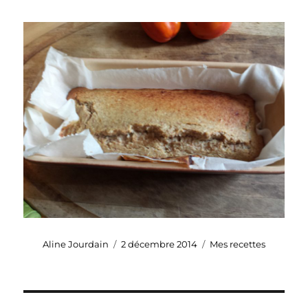
Auteur
Publié
Catégories
Aline Jourdain
2 décembre 2014
Mes recettes
le