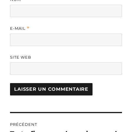
E-MAIL
*
SITE WEB
A
L
T
Navigation
E
R
PRÉCÉDENT
de
N