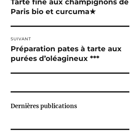
Tarte fine aux champignons de
Publication
A
précédente :
Paris bio et curcuma★
l’article
T
I
V
E
:
SUIVANT
Préparation pates à tarte aux
Publication
suivante :
purées d’oléagineux ***
Dernières publications