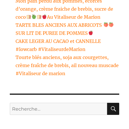
Mon pain perdu aux pommes, écorces
d’orange, crème fraiche de brebis, sucre de
coco
Au Vitaliseur de Marion
TARTE BLES ANCIENS AUX ABRICOTS
SUR LIT DE PUREE DE POMMES
CAKE LEGER AU CACAO et CANNELLE
#lowcarb #VitaliseurdeMarion
Tourte blés anciens, soja aux courgettes,
crème fraîche de brebis, ail nouveau muscade
#Vitaliseur de marion
RE
Recherche
pour :