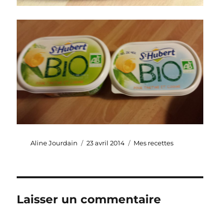
Auteur
Publié
Catégories
Aline Jourdain
23 avril 2014
Mes recettes
le
Laisser un commentaire