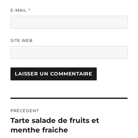
E-MAIL
*
SITE WEB
A
L
T
Navigation
E
R
PRÉCÉDENT
de
N
Tarte salade de fruits et
Publication
A
précédente :
menthe fraiche
l’article
T
I