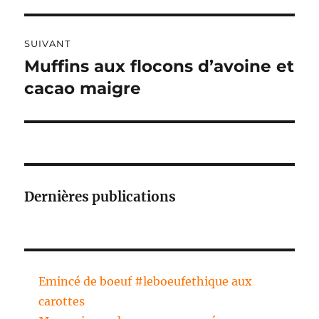
V
E
:
SUIVANT
Muffins aux flocons d’avoine et
Publication
suivante :
cacao maigre
Dernières publications
Emincé de boeuf #leboeufethique aux
carottes