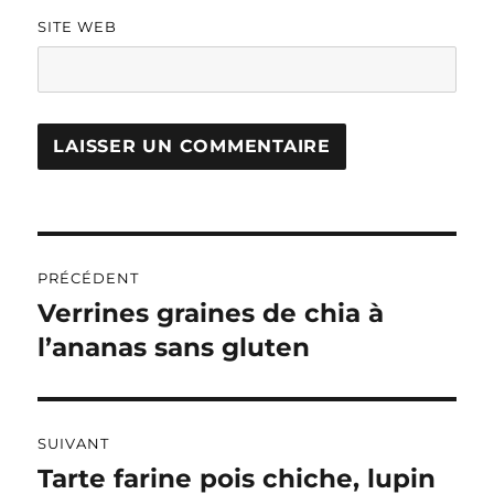
SITE WEB
A
L
T
Navigation
E
R
PRÉCÉDENT
de
N
Verrines graines de chia à
Publication
A
précédente :
l’ananas sans gluten
l’article
T
I
V
E
:
SUIVANT
Tarte farine pois chiche, lupin
Publication