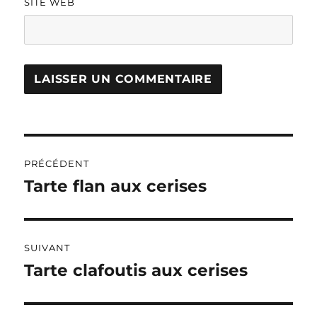
SITE WEB
A
L
T
Navigation
E
R
PRÉCÉDENT
de
N
Tarte flan aux cerises
Publication
A
précédente :
l’article
T
I
V
SUIVANT
E
:
Tarte clafoutis aux cerises
Publication
suivante :