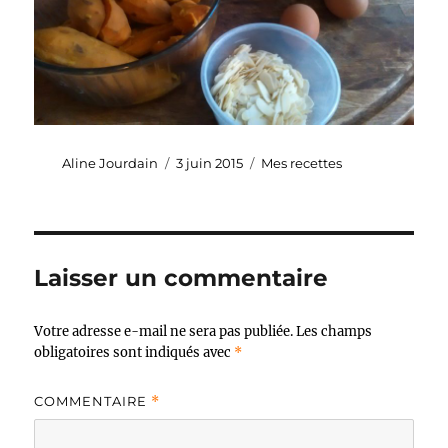
Auteur
Publié
Catégories
Aline Jourdain
3 juin 2015
Mes recettes
le
Laisser un commentaire
Votre adresse e-mail ne sera pas publiée.
Les champs
obligatoires sont indiqués avec
*
COMMENTAIRE
*