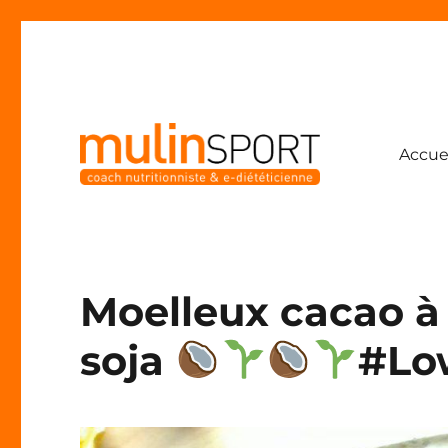
Accue
Coach nutritionniste & e-diététicienne
Mulinsport
Moelleux cacao à 
soja
#Lo