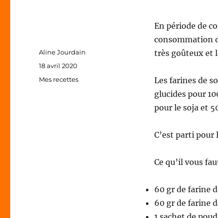
En période de co
consommation de 
Auteur
Aline Jourdain
très goûteux et l
Publié
18 avril 2020
le
Catégories
Mes recettes
Les farines de s
glucides pour 10
pour le soja et 5
C’est parti pour 
Ce qu’il vous fau
60 gr de farine d
60 gr de farine d
1 sachet de poud