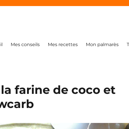
il
Mes conseils
Mes recettes
Mon palmarès
la farine de coco et
wcarb