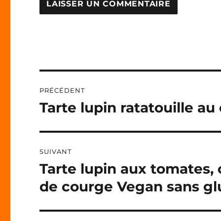
A
L
T
E
R
N
Navigation
A
PRÉCÉDENT
T
de
I
Tarte lupin ratatouille a
Publication
V
précédente :
l’article
E
:
SUIVANT
Tarte lupin aux tomates,
Publication
suivante :
de courge Vegan sans gl