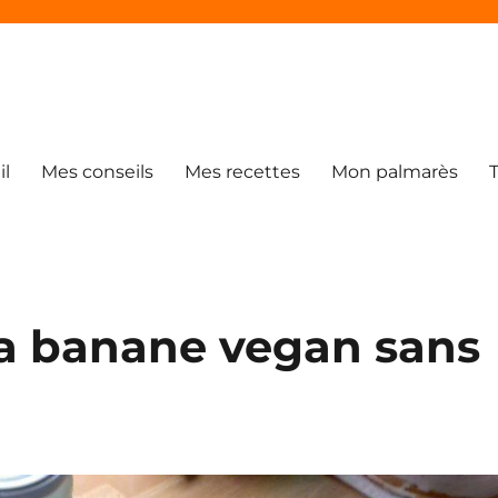
il
Mes conseils
Mes recettes
Mon palmarès
la banane vegan sans