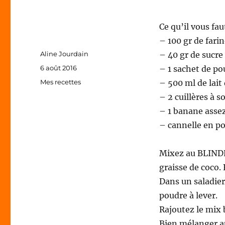
Ce qu’il vous fau
– 100 gr de fari
Auteur
Aline Jourdain
– 40 gr de sucre
Publié
6 août 2016
– 1 sachet de po
le
Catégories
Mes recettes
– 500 ml de lait
– 2 cuillères à s
– 1 banane asse
– cannelle en p
Mixez au BLINDER
graisse de coco.
Dans un saladier,
poudre à lever.
Rajoutez le mix b
Bien mélanger au