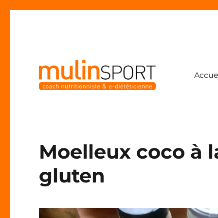
Accue
Coach nutritionniste & e-diététicienne
Mulinsport
Moelleux coco à 
gluten