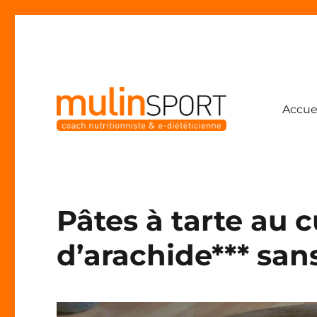
Accue
Coach nutritionniste & e-diététicienne
Mulinsport
Pâtes à tarte au 
d’arachide*** san