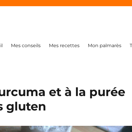
il
Mes conseils
Mes recettes
Mon palmarès
curcuma et à la purée
s gluten