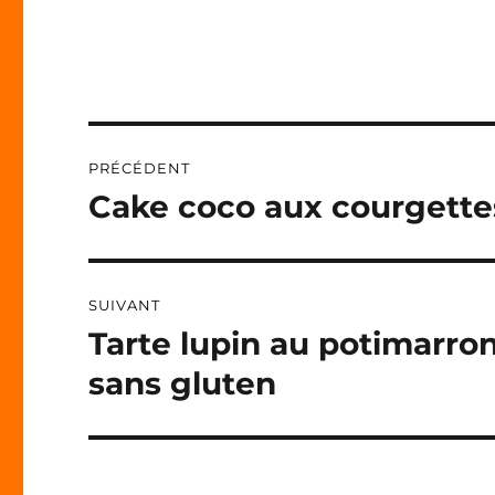
A
L
T
E
R
N
Navigation
A
PRÉCÉDENT
T
de
I
Cake coco aux courgette
Publication
V
précédente :
l’article
E
:
SUIVANT
Tarte lupin au potimarro
Publication
suivante :
sans gluten