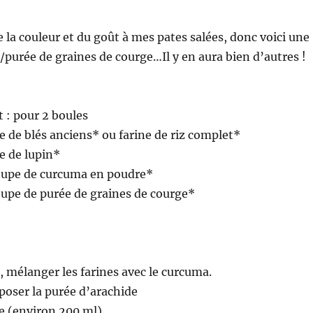
 la couleur et du goût à mes pates salées, donc voici une
purée de graines de courge…Il y en aura bien d’autres !
t : pour 2 boules
ne de blés anciens* ou farine de riz complet*
ne de lupin*
soupe de curcuma en poudre*
soupe de purée de graines de courge*
, mélanger les farines avec le curcuma.
époser la purée d’arachide
de (environ 200 ml).