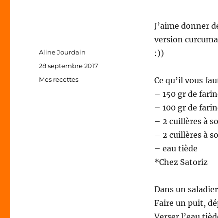
J’aime donner de
version curcuma/
Auteur
Aline Jourdain
:))
Publié
28 septembre 2017
le
Catégories
Mes recettes
Ce qu’il vous fau
– 150 gr de fari
– 100 gr de fari
– 2 cuillères à 
– 2 cuillères à 
– eau tiède
*Chez Satoriz
Dans un saladier
Faire un puit, d
Verser l’eau tiè