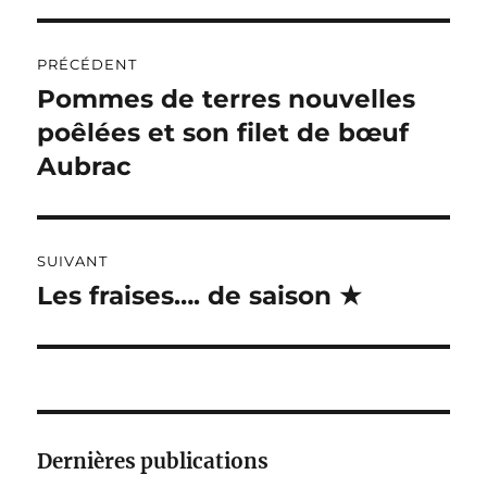
T
Navigation
E
R
PRÉCÉDENT
de
N
Pommes de terres nouvelles
Publication
A
précédente :
poêlées et son filet de bœuf
l’article
T
I
Aubrac
V
E
:
SUIVANT
Les fraises…. de saison ★
Publication
suivante :
Dernières publications