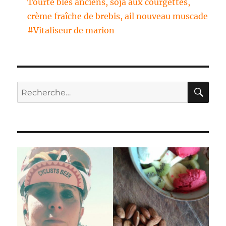
Tourte blés anciens, soja aux courgettes,
crème fraîche de brebis, ail nouveau muscade
#Vitaliseur de marion
RE
Recherche
pour :