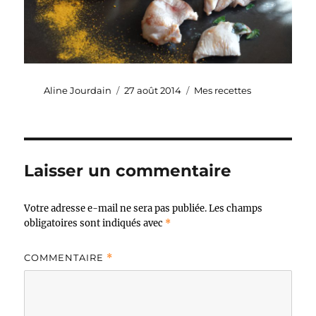
Auteur
Publié
Catégories
Aline Jourdain
27 août 2014
Mes recettes
le
Laisser un commentaire
Votre adresse e-mail ne sera pas publiée.
Les champs
obligatoires sont indiqués avec
*
COMMENTAIRE
*