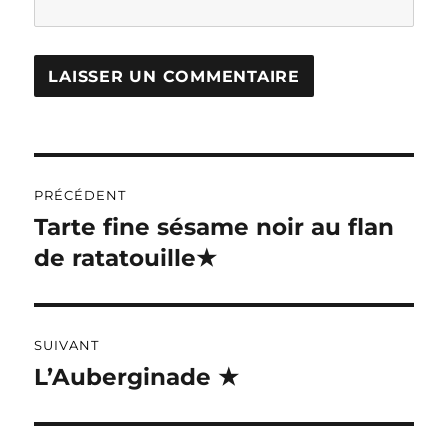
A
L
T
Navigation
E
R
PRÉCÉDENT
de
N
Tarte fine sésame noir au flan
Publication
A
précédente :
de ratatouille★
l’article
T
I
V
E
:
SUIVANT
L’Auberginade ★
Publication
suivante :