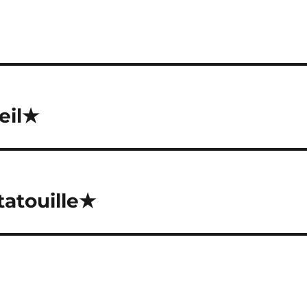
eil★
tatouille★