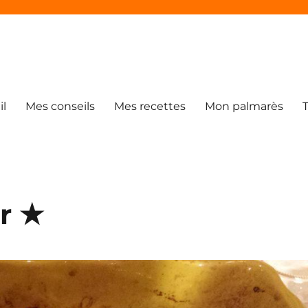
il
Mes conseils
Mes recettes
Mon palmarès
ur ★