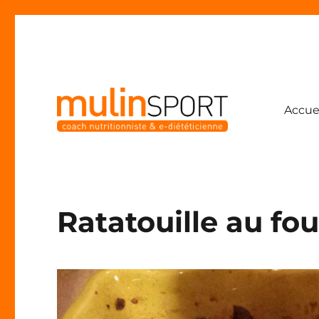
Accue
Coach nutritionniste & e-diététicienne
Mulinsport
Ratatouille au fo