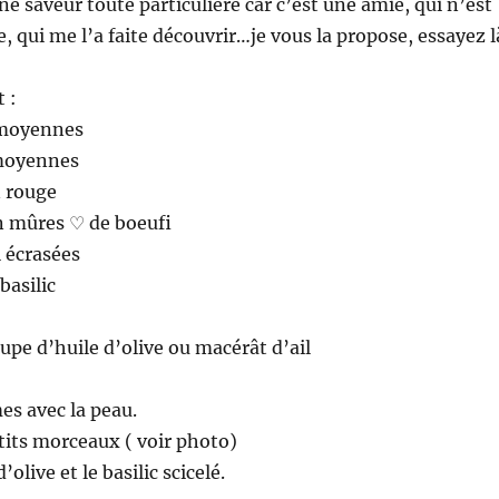
ne saveur toute particulière car c’est une amie, qui n’est
, qui me l’a faite découvrir…je vous la propose, essayez l
t :
 moyennes
 moyennes
n rouge
n mûres ♡ de boeufi
l écrasées
basilic
oupe d’huile d’olive ou macérât d’ail
es avec la peau.
tits morceaux ( voir photo)
’olive et le basilic scicelé.