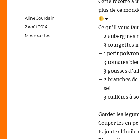
Cette recette à u
plus de ce monde
Auteur
Aline Jourdain
♥
Publié
2 août 2014
Ce qu’il vous fau
le
Catégories
Mes recettes
– 2 aubergines
– 3 courgettes
– 1 petit poivro
– 3 tomates bie
– 3 gousses d’ai
– 2 branches de 
– sel
– 3 cuillères à s
Garder les legum
Couper les en pe
Rajouter l’huile d