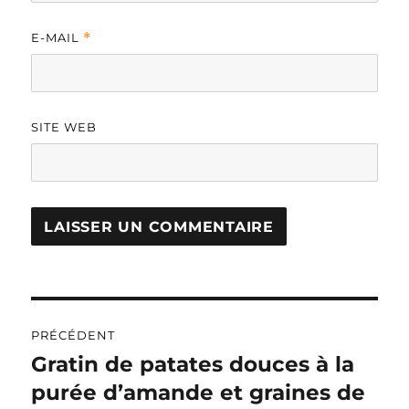
E-MAIL
*
SITE WEB
A
L
T
Navigation
E
R
PRÉCÉDENT
de
N
Gratin de patates douces à la
Publication
A
précédente :
purée d’amande et graines de
l’article
T
I