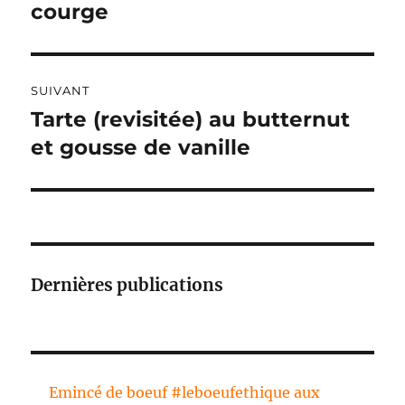
courge
V
E
:
SUIVANT
Tarte (revisitée) au butternut
Publication
suivante :
et gousse de vanille
Dernières publications
Emincé de boeuf #leboeufethique aux