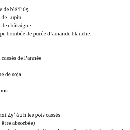
e de blé T 65
e de Lupin
e de châtaigne
soupe bombée de purée d’amande blanche.
s cassés de l’année
me de soja
ons
nt 45′ à 1 h les pois cassés.
t être absorbée)