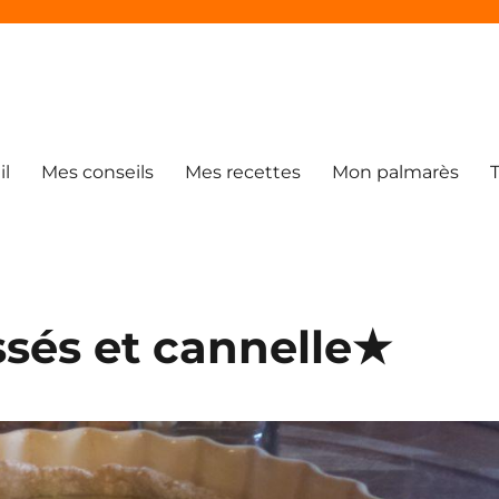
il
Mes conseils
Mes recettes
Mon palmarès
ssés et cannelle★