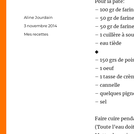
Pour la pâte:
– 100 gr de farin
Auteur
Aline Jourdain
– 50 gr de farin
Publié
3 novembre 2014
– 50 gr de farin
le
Catégories
Mes recettes
– 1 cuillère à 
– eau tiède
◆
– 150 grs de poi
– 1 oeuf
– 1 tasse de crè
– cannelle
– quelques pign
– sel
Faire cuire penda
(Toute l’eau doi