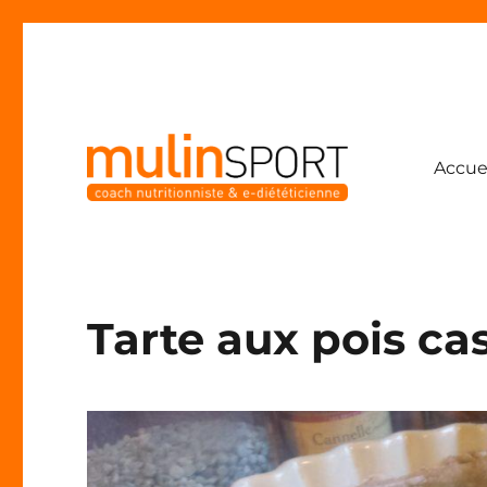
Accue
Coach nutritionniste & e-diététicienne
Mulinsport
Tarte aux pois ca