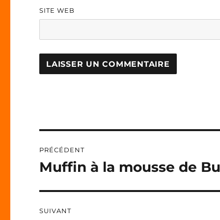
SITE WEB
A
L
T
E
R
N
Navigation
A
PRÉCÉDENT
T
de
I
Muffin à la mousse de B
Publication
V
précédente :
l’article
E
:
SUIVANT