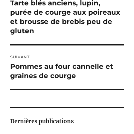
de
Tarte blés anciens, lupin,
Publication
A
précédente :
purée de courge aux poireaux
l’article
T
I
et brousse de brebis peu de
V
gluten
E
:
SUIVANT
Pommes au four cannelle et
Publication
suivante :
graines de courge
Dernières publications