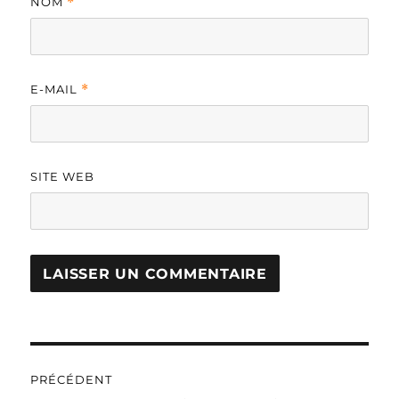
NOM
*
E-MAIL
*
SITE WEB
A
L
T
Navigation
E
R
PRÉCÉDENT
N