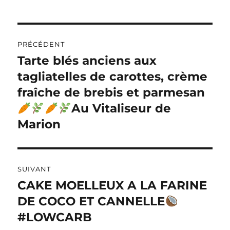
L
T
Navigation
E
R
PRÉCÉDENT
de
N
Tarte blés anciens aux
Publication
A
précédente :
tagliatelles de carottes, crème
l’article
T
I
fraîche de brebis et parmesan
V
Au Vitaliseur de
E
:
Marion
SUIVANT
CAKE MOELLEUX A LA FARINE
Publication
suivante :
DE COCO ET CANNELLE
#LOWCARB