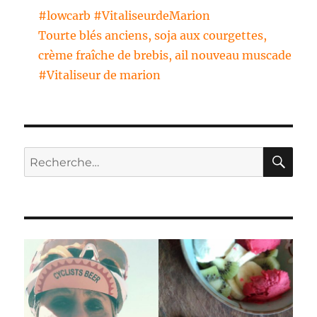
#lowcarb #VitaliseurdeMarion
Tourte blés anciens, soja aux courgettes,
crème fraîche de brebis, ail nouveau muscade
#Vitaliseur de marion
RE
Recherche
pour :