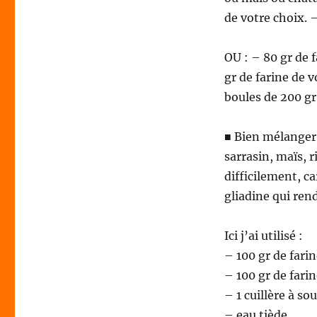
de votre choix. 
OU : – 80 gr de 
gr de farine de v
boules de 200 gr
■ Bien mélanger l
sarrasin, maïs, r
difficilement, ca
gliadine qui rend
Ici j’ai utilisé :
– 100 gr de fari
– 100 gr de fari
– 1 cuillère à s
– eau tiède