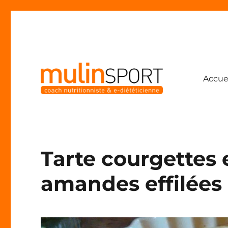
Accue
Coach nutritionniste & e-diététicienne
Mulinsport
Tarte courgettes 
amandes effilées