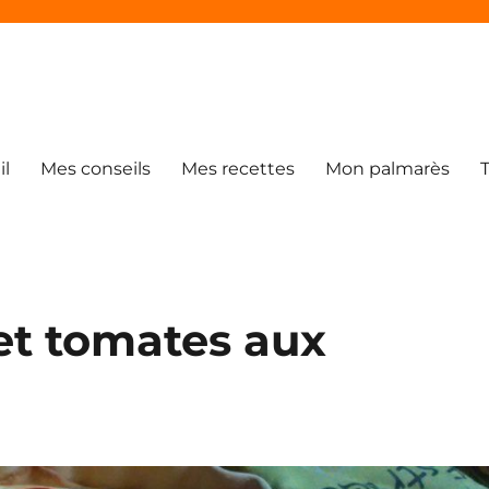
il
Mes conseils
Mes recettes
Mon palmarès
et tomates aux