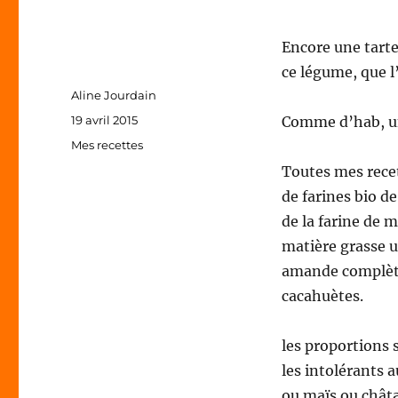
Encore une tarte 
ce légume, que l
Auteur
Aline Jourdain
Publié
19 avril 2015
Comme d’hab, un 
le
Catégories
Mes recettes
Toutes mes recett
de farines bio de
de la farine de 
matière grasse u
amande complète
cacahuètes.
les proportions s
les intolérants 
ou maïs ou châta