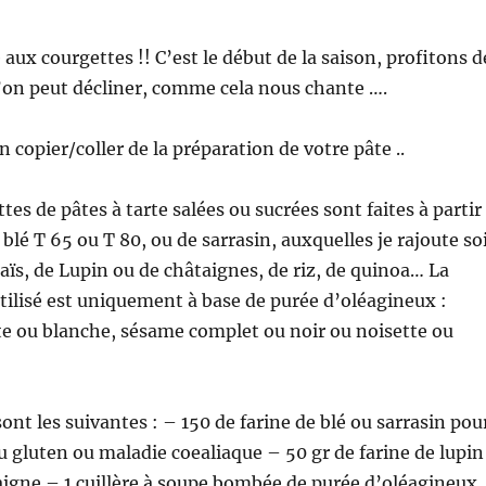
aux courgettes !! C’est le début de la saison, profitons d
’on peut décliner, comme cela nous chante ….
copier/coller de la préparation de votre pâte ..
es de pâtes à tarte salées ou sucrées sont faites à partir
 blé T 65 ou T 80, ou de sarrasin, auxquelles je rajoute so
maïs, de Lupin ou de châtaignes, de riz, de quinoa… La
tilisé est uniquement à base de purée d’oléagineux :
 ou blanche, sésame complet ou noir ou noisette ou
ont les suivantes : – 150 de farine de blé ou sarrasin pou
au gluten ou maladie coealiaque – 50 gr de farine de lupin
igne – 1 cuillère à soupe bombée de purée d’oléagineux