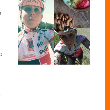
e
it
r