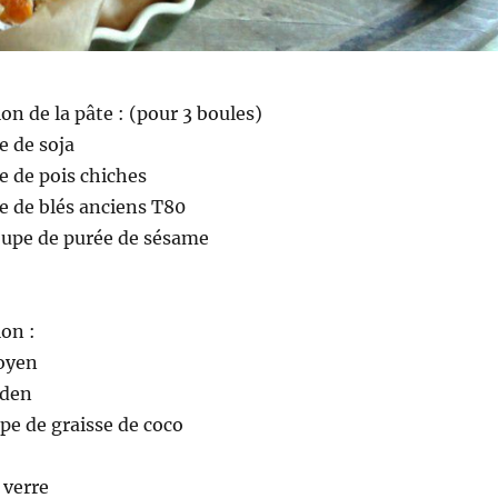
on de la pâte : (pour 3 boules)
e de soja
ne de pois chiches
ne de blés anciens T80
soupe de purée de sésame
ion :
oyen
lden
upe de graisse de coco
2 verre