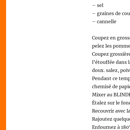
– sel
– graines de co
– cannelle
Coupez en grosse
pelez les pomme
Coupez grossière
l’étouffée dans 
doux. salez, poi
Pendant ce temps
chemisé de papie
Mixer au BLINDER 
Étalez sur le fo
Recouvrir avec la
Rajoutez quelque
Enfournez à 180