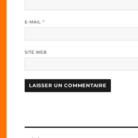
E-MAIL
*
SITE WEB
A
L
T
E
R
N
Navigation
A