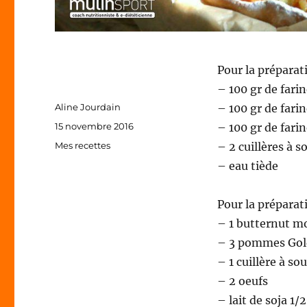
Pour la préparati
– 100 gr de farin
Auteur
Aline Jourdain
– 100 gr de fari
Publié
15 novembre 2016
– 100 gr de fari
le
Catégories
Mes recettes
– 2 cuillères à 
– eau tiède
Pour la préparat
– 1 butternut m
– 3 pommes Go
– 1 cuillère à so
– 2 oeufs
– lait de soja 1/