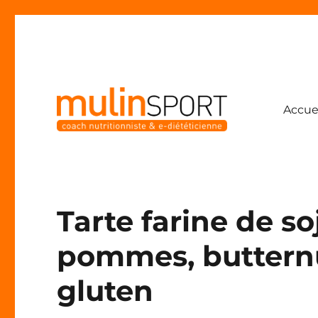
Accue
Coach nutritionniste & e-diététicienne
Mulinsport
Tarte farine de so
pommes, butternu
gluten