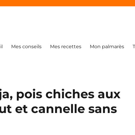
il
Mes conseils
Mes recettes
Mon palmarès
ja, pois chiches aux
t et cannelle sans