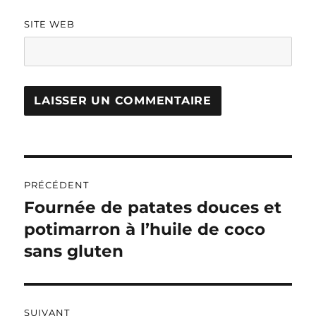
SITE WEB
A
L
T
Navigation
E
R
PRÉCÉDENT
de
N
Fournée de patates douces et
Publication
A
précédente :
potimarron à l’huile de coco
l’article
T
I
sans gluten
V
E
:
SUIVANT