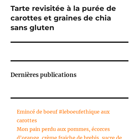
Tarte revisitée à la purée de
Publication
suivante :
carottes et graines de chia
sans gluten
Dernières publications
Emincé de boeuf #leboeufethique aux
carottes
Mon pain perdu aux pommes, écorces
d’orange, crème fraiche de brebis, sucre de