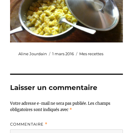
Auteur
Publié
Catégories
Aline Jourdain
1 mars 2016
Mes recettes
le
Laisser un commentaire
Votre adresse e-mail ne sera pas publiée.
Les champs
obligatoires sont indiqués avec
*
COMMENTAIRE
*