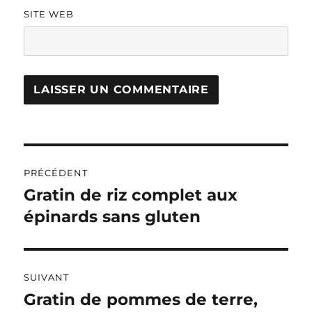
SITE WEB
A
L
T
Navigation
E
R
PRÉCÉDENT
de
N
Gratin de riz complet aux
Publication
A
précédente :
épinards sans gluten
l’article
T
I
V
E
:
SUIVANT
Gratin de pommes de terre,
Publication