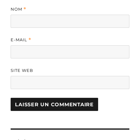
NOM
*
E-MAIL
*
SITE WEB
A
L
T
Navigation
E