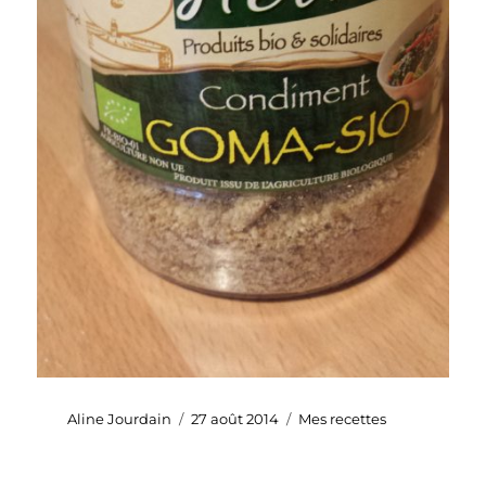
Auteur
Publié
Catégories
Aline Jourdain
27 août 2014
Mes recettes
le