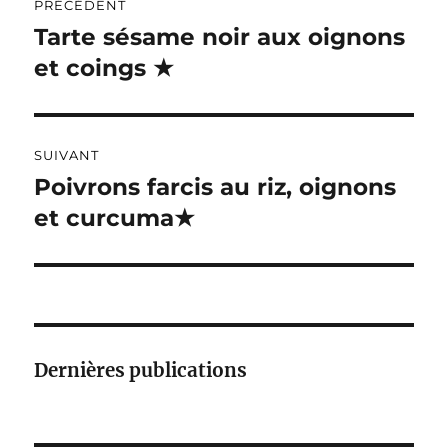
R
PRÉCÉDENT
de
N
Tarte sésame noir aux oignons
Publication
A
précédente :
et coings ★
l’article
T
I
V
E
:
SUIVANT
Poivrons farcis au riz, oignons
Publication
suivante :
et curcuma★
Dernières publications