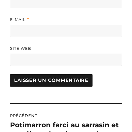
E-MAIL
*
SITE WEB
A
L
T
Navigation
E
R
PRÉCÉDENT
de
N
Potimarron farci au sarrasin et
Publication
A