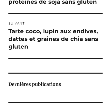
précédente :
protéines de soja sans gluten
l’article
T
I
V
E
:
SUIVANT
Tarte coco, lupin aux endives,
Publication
suivante :
dattes et graines de chia sans
gluten
Dernières publications