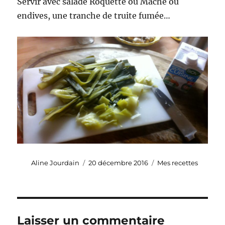
Servir avec salade Roquette ou Mâche ou
endives, une tranche de truite fumée…
Auteur
Publié
Catégories
Aline Jourdain
20 décembre 2016
Mes recettes
le
Laisser un commentaire