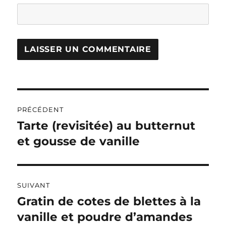
A
L
T
Navigation
E
R
PRÉCÉDENT
de
N
Tarte (revisitée) au butternut
Publication
A
précédente :
et gousse de vanille
l’article
T
I
V
E
:
SUIVANT
Gratin de cotes de blettes à la
Publication
suivante :
vanille et poudre d’amandes