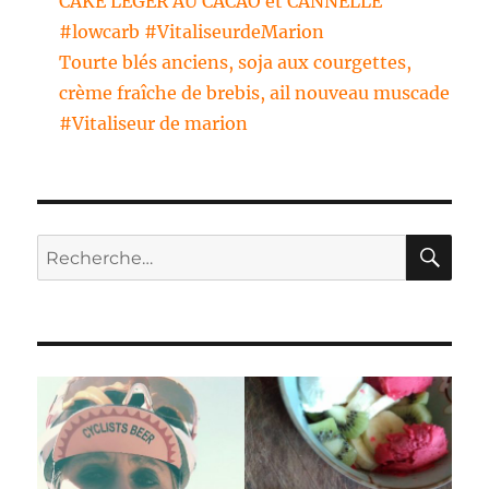
CAKE LEGER AU CACAO et CANNELLE
#lowcarb #VitaliseurdeMarion
Tourte blés anciens, soja aux courgettes,
crème fraîche de brebis, ail nouveau muscade
#Vitaliseur de marion
RE
Recherche
pour :