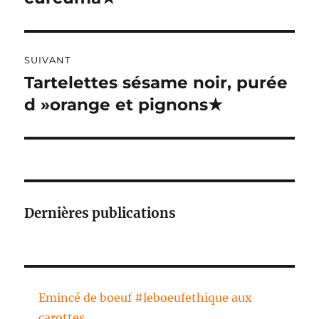
I
V
E
:
SUIVANT
Tartelettes sésame noir, purée
Publication
suivante :
d »orange et pignons★
Dernières publications
Emincé de boeuf #leboeufethique aux
carottes