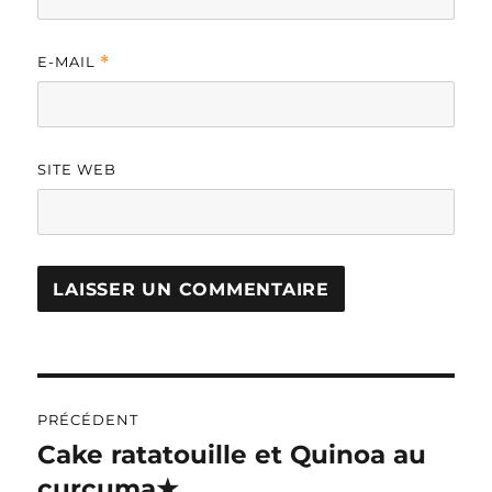
E-MAIL
*
SITE WEB
A
L
T
Navigation
E
R
PRÉCÉDENT
de
N
Cake ratatouille et Quinoa au
Publication
A
précédente :
curcuma★
l’article
T