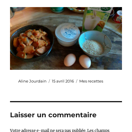
Auteur
Publié
Catégories
Aline Jourdain
15 avril 2016
Mes recettes
le
Laisser un commentaire
Votre adresse e-mail ne sera pas publiée.
Les champs