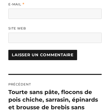
E-MAIL
*
SITE WEB
A
L
T
Navigation
E
R
PRÉCÉDENT
de
N
Tourte sans pâte, flocons de
Publication
A
précédente :
pois chiche, sarrasin, épinards
l’article
T
I
et brousse de brebis sans
V