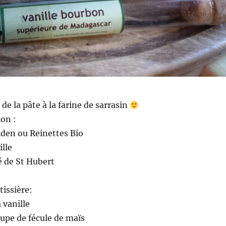
de la pâte à la farine de sarrasin
ion :
en ou Reinettes Bio
ille
fé de St Hubert
tissière:
a vanille
oupe de fécule de maïs