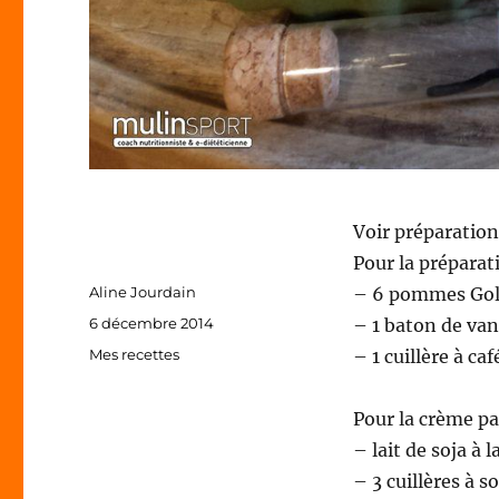
Voir préparation 
Pour la préparat
Auteur
Aline Jourdain
– 6 pommes Gold
Publié
6 décembre 2014
– 1 baton de van
le
Catégories
Mes recettes
– 1 cuillère à ca
Pour la crème pa
– lait de soja à l
– 3 cuillères à s