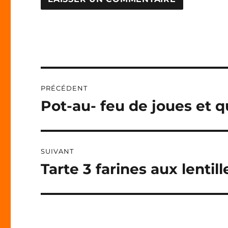
A
L
T
E
R
N
Navigation
A
PRÉCÉDENT
T
de
I
Pot-au- feu de joues et 
Publication
V
précédente :
l’article
E
:
SUIVANT
Tarte 3 farines aux lentil
Publication
suivante :