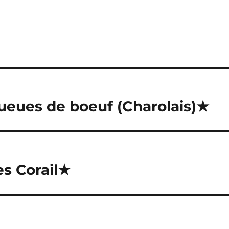
queues de boeuf (Charolais)★
les Corail★