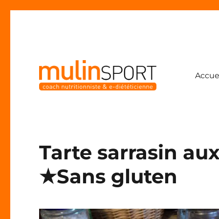
Accue
Coach nutritionniste & e-diététicienne
Mulinsport
Tarte sarrasin a
★Sans gluten