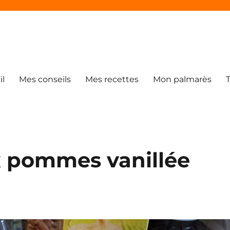
il
Mes conseils
Mes recettes
Mon palmarès
ux pommes vanillée