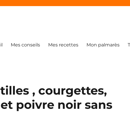
il
Mes conseils
Mes recettes
Mon palmarès
tilles , courgettes,
t poivre noir sans