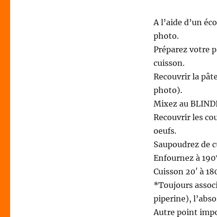
A l’aide d’un éc
photo.
Préparez votre p
cuisson.
Recouvrir la pâte
photo).
Mixez au BLINDER
Recouvrir les co
oeufs.
Saupoudrez de c
Enfournez à 190
Cuisson 20′ à 18
*Toujours associe
piperine), l’abs
Autre point impor