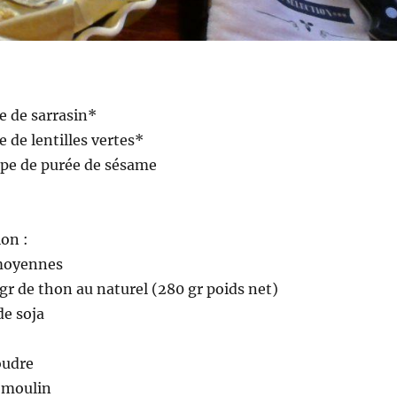
ne de sarrasin*
e de lentilles vertes*
oupe de purée de sésame
ion :
 moyennes
 gr de thon au naturel (280 gr poids net)
de soja
oudre
u moulin