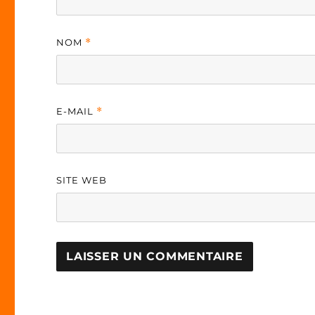
NOM
*
E-MAIL
*
SITE WEB
A
L
T