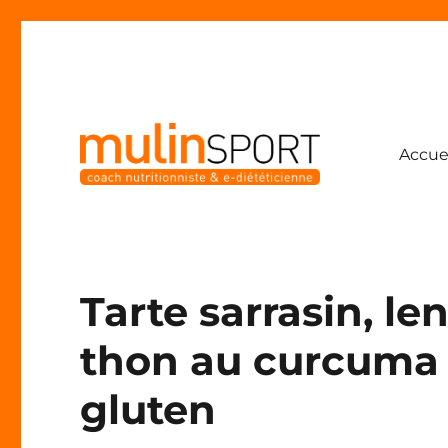
Accue
Coach nutritionniste & e-diététicienne
Mulinsport
Tarte sarrasin, len
thon au curcuma e
gluten