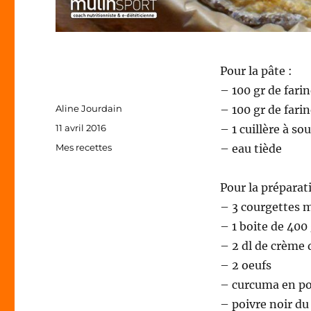
Pour la pâte :
– 100 gr de fari
Auteur
Aline Jourdain
– 100 gr de farin
Publié
11 avril 2016
– 1 cuillère à s
le
Catégories
Mes recettes
– eau tiède
Pour la préparat
– 3 courgettes
– 1 boite de 400
– 2 dl de crème 
– 2 oeufs
– curcuma en p
– poivre noir d