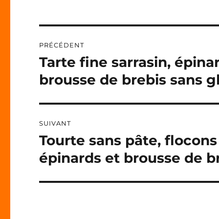
E
R
N
Navigation
A
PRÉCÉDENT
T
de
I
Tarte fine sarrasin, épina
Publication
V
précédente :
l’article
brousse de brebis sans g
E
:
SUIVANT
Tourte sans pâte, flocons 
Publication
suivante :
épinards et brousse de b