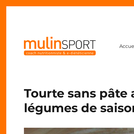
Accue
Coach nutritionniste & e-diététicienne
Mulinsport
Tourte sans pâte 
légumes de saiso