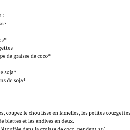
t :
sse
es*
gettes
upe de graisse de coco*
de soja*
ons de soja*
l
s, coupez le chou lisse en lamelles, les petites courgette
de blettes et les endives en deux.
 l’étouffée dans la graisse de coco, pendant 20′.