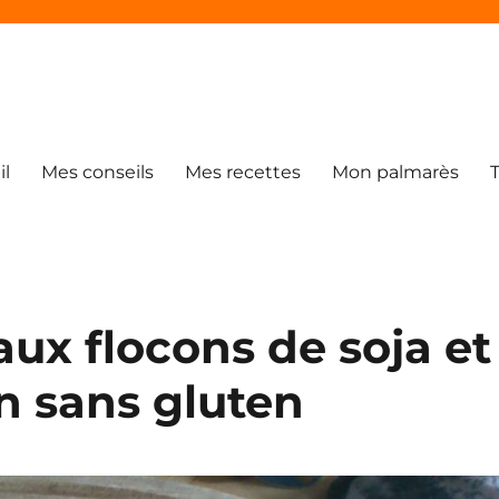
il
Mes conseils
Mes recettes
Mon palmarès
aux flocons de soja et
n sans gluten