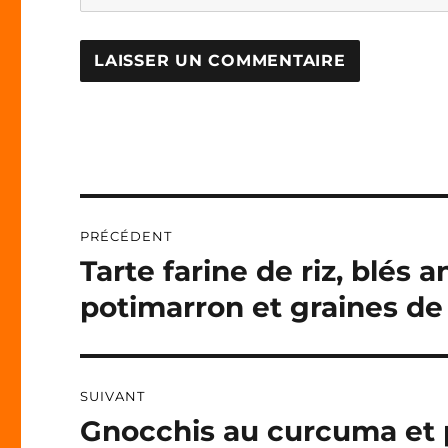
A
L
T
E
R
N
Navigation
A
PRÉCÉDENT
T
de
I
Tarte farine de riz, blés 
Publication
V
précédente :
l’article
potimarron et graines de
E
:
SUIVANT
Gnocchis au curcuma et 
Publication