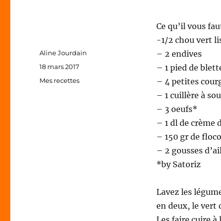
Ce qu’il vous fau
-1/2 chou vert li
Auteur
Aline Jourdain
– 2 endives
Publié
18 mars 2017
– 1 pied de blett
le
Catégories
Mes recettes
– 4 petites cour
– 1 cuillère à so
– 3 oeufs*
– 1 dl de crème 
– 150 gr de floc
– 2 gousses d’ai
*by Satoriz
Lavez les légume
en deux, le vert 
Les faire cuire à