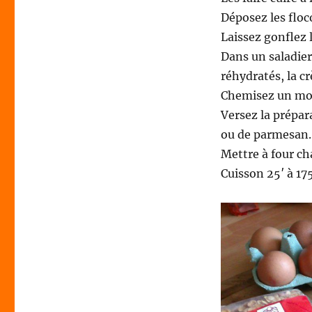
Déposez les floco
Laissez gonflez 
Dans un saladier
réhydratés, la c
Chemisez un mou
Versez la prépa
ou de parmesan.
Mettre à four c
Cuisson 25′ à 17