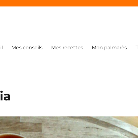
il
Mes conseils
Mes recettes
Mon palmarès
ia