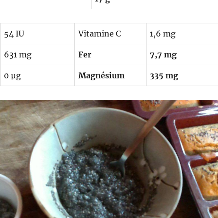
54 IU
Vitamine C
1,6 mg
631 mg
Fer
7,7 mg
0 µg
Magnésium
335 mg