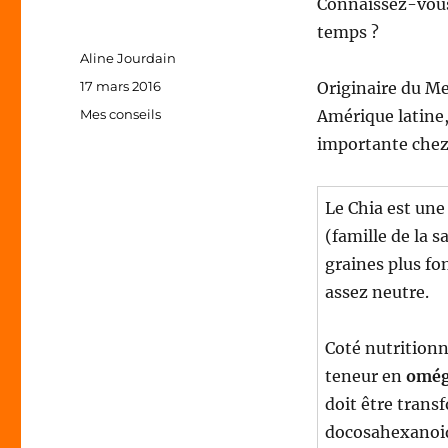
Connaissez-vous 
temps ?
Auteur
Aline Jourdain
Publié
17 mars 2016
Originaire du Me
le
Catégories
Mes conseils
Amérique latine,
importante chez
Le Chia est une 
(famille de la s
graines plus fo
assez neutre.
Coté nutritionn
teneur en
omég
doit être trans
docosahexanoiq