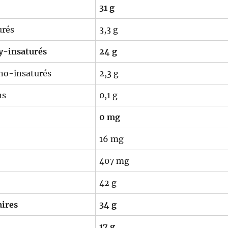
31 g
urés
3,3 g
ly-insaturés
24 g
no-insaturés
2,3 g
ns
0,1 g
0 mg
16 mg
407 mg
42 g
aires
34 g
17 g