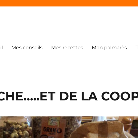
il
Mes conseils
Mes recettes
Mon palmarès
HE…..ET DE LA COO