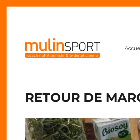
Accue
Coach nutritionniste & e-diététicienne
Mulinsport
RETOUR DE MARC