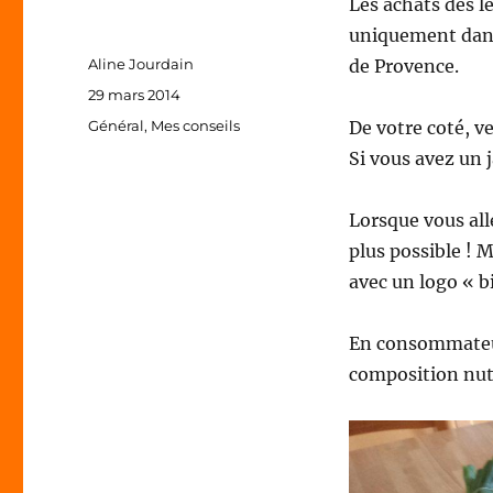
Les achats des lé
uniquement dans
Auteur
Aline Jourdain
de Provence.
Publié
29 mars 2014
le
Catégories
Général
,
Mes conseils
De votre coté, v
Si vous avez un j
Lorsque vous all
plus possible ! 
avec un logo « bi
En consommateur 
composition nutr