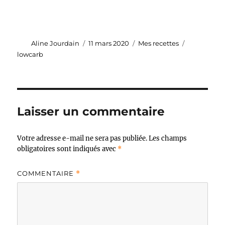
Auteur
Publié
Catégories
Étiquettes
Aline Jourdain
11 mars 2020
Mes recettes
le
lowcarb
Laisser un commentaire
Votre adresse e-mail ne sera pas publiée.
Les champs
obligatoires sont indiqués avec
*
COMMENTAIRE
*