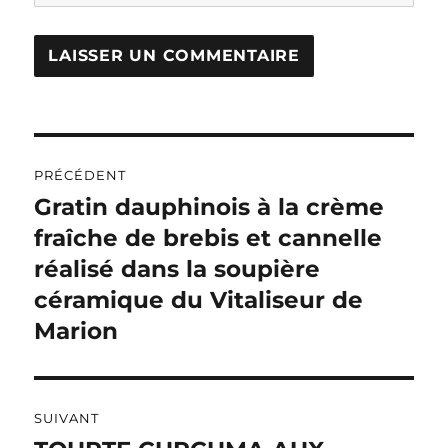
A
L
T
Navigation
E
R
PRÉCÉDENT
de
N
Gratin dauphinois à la crème
Publication
A
précédente :
fraîche de brebis et cannelle
l’article
T
I
réalisé dans la soupière
V
céramique du Vitaliseur de
E
:
Marion
SUIVANT