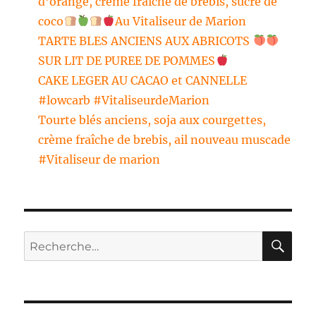
d’orange, crème fraiche de brebis, sucre de
coco
Au Vitaliseur de Marion
TARTE BLES ANCIENS AUX ABRICOTS
SUR LIT DE PUREE DE POMMES
CAKE LEGER AU CACAO et CANNELLE
#lowcarb #VitaliseurdeMarion
Tourte blés anciens, soja aux courgettes,
crème fraîche de brebis, ail nouveau muscade
#Vitaliseur de marion
RE
Recherche
pour :