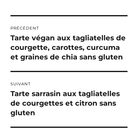
A
L
T
Navigation
E
R
PRÉCÉDENT
de
N
Tarte végan aux tagliatelles de
Publication
A
précédente :
courgette, carottes, curcuma
l’article
T
I
et graines de chia sans gluten
V
E
:
SUIVANT
Tarte sarrasin aux tagliatelles
Publication
suivante :
de courgettes et citron sans
gluten