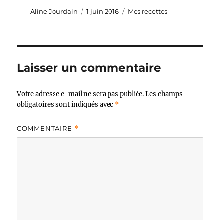
Auteur
Publié
Catégories
Aline Jourdain
1 juin 2016
Mes recettes
le
Laisser un commentaire
Votre adresse e-mail ne sera pas publiée.
Les champs
obligatoires sont indiqués avec
*
COMMENTAIRE
*