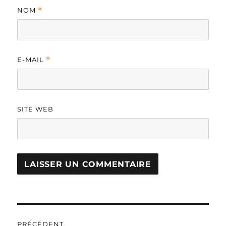
NOM
*
E-MAIL
*
SITE WEB
A
L
T
Navigation
E
R
PRÉCÉDENT