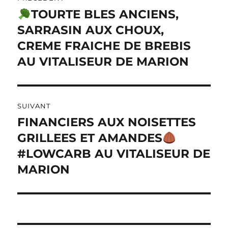
de
N
TOURTE BLES ANCIENS,
Publication
A
précédente :
SARRASIN AUX CHOUX,
l’article
T
I
CREME FRAICHE DE BREBIS
V
AU VITALISEUR DE MARION
E
:
SUIVANT
FINANCIERS AUX NOISETTES
Publication
suivante :
GRILLEES ET AMANDES
#LOWCARB AU VITALISEUR DE
MARION