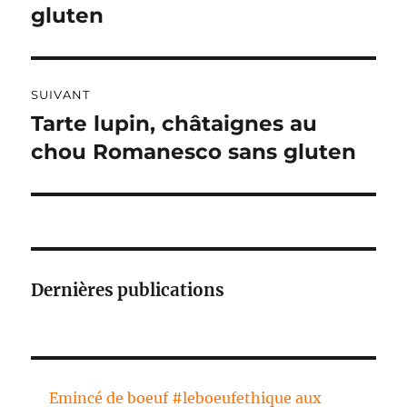
I
gluten
V
E
:
SUIVANT
Tarte lupin, châtaignes au
Publication
suivante :
chou Romanesco sans gluten
Dernières publications
Emincé de boeuf #leboeufethique aux