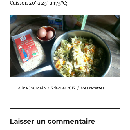
Cuisson 20′ à 25′ à 175°C;
Auteur
Publié
Catégories
Aline Jourdain
7 février 2017
Mes recettes
le
Laisser un commentaire