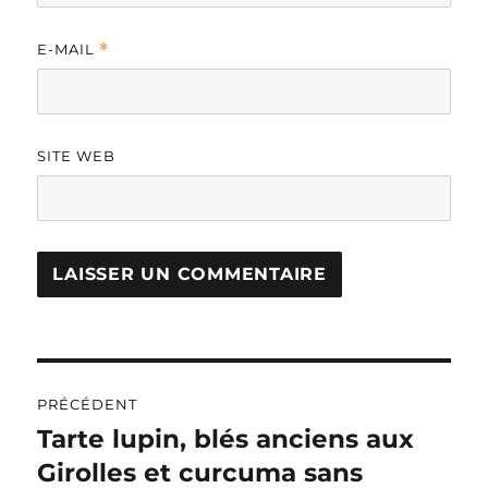
E-MAIL
*
SITE WEB
A
L
T
Navigation
E
R
PRÉCÉDENT
de
N
Tarte lupin, blés anciens aux
Publication
A
précédente :
Girolles et curcuma sans
l’article
T