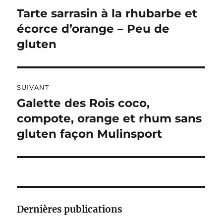
de
N
Tarte sarrasin à la rhubarbe et
Publication
A
précédente :
écorce d’orange – Peu de
l’article
T
I
gluten
V
E
:
SUIVANT
Galette des Rois coco,
Publication
suivante :
compote, orange et rhum sans
gluten façon Mulinsport
Dernières publications