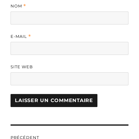
NOM
*
E-MAIL
*
SITE WEB
A
L
T
Navigation
E
R
PRÉCÉDENT