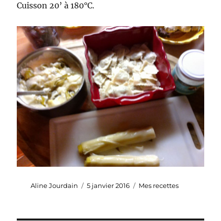
Cuisson 20’ à 180°C.
Auteur
Publié
Catégories
Aline Jourdain
5 janvier 2016
Mes recettes
le