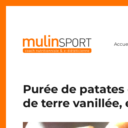
Accue
Coach nutritionniste & e-diététicienne
Mulinsport
Purée de patate
de terre vanillée,