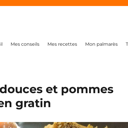
il
Mes conseils
Mes recettes
Mon palmarès
s douces et pommes
 en gratin