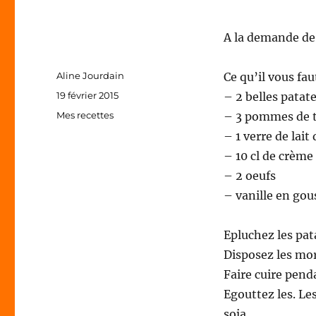
A la demande de 
Auteur
Aline Jourdain
Ce qu’il vous fau
Publié
19 février 2015
– 2 belles patat
le
Catégories
Mes recettes
– 3 pommes de 
– 1 verre de lait 
– 10 cl de crème
– 2 oeufs
– vanille en gou
Epluchez les pat
Disposez les mor
Faire cuire penda
Egouttez les. Le
soja.