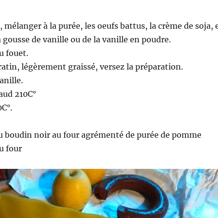
 mélanger à la purée, les oeufs battus, la crème de soja, 
a gousse de vanille ou de la vanille en poudre.
u fouet.
ratin, légèrement graissé, versez la préparation.
nille.
haud 210C°
0C°.
du boudin noir au four agrémenté de purée de pomme
u four