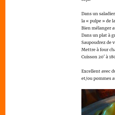
Dans un saladier,
la « pulpe » de l
Bien mélanger a
Dans un plat à g
Saupoudrez de va
Mettre à four c
Cuisson 20′ à 18
Excellent avec 
et/ou pommes a