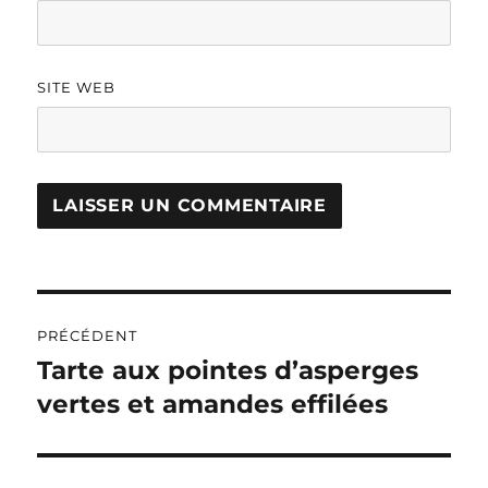
SITE WEB
A
L
T
Navigation
E
R
PRÉCÉDENT
de
N
Tarte aux pointes d’asperges
Publication
A
précédente :
vertes et amandes effilées
l’article
T
I
V
E