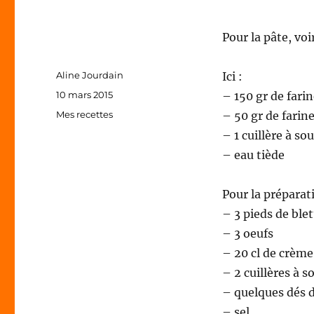
Pour la pâte, vo
Auteur
Aline Jourdain
Ici :
Publié
10 mars 2015
– 150 gr de fari
le
Catégories
Mes recettes
– 50 gr de farin
– 1 cuillère à s
– eau tiède
Pour la préparat
– 3 pieds de ble
– 3 oeufs
– 20 cl de crème
– 2 cuillères à s
– quelques dés 
– sel