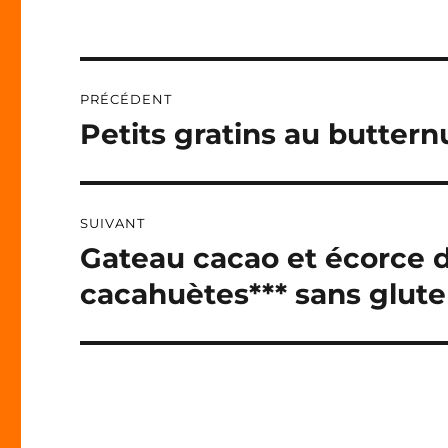
E
R
N
Navigation
A
PRÉCÉDENT
T
de
I
Petits gratins au butter
Publication
V
précédente :
l’article
E
:
SUIVANT
Gateau cacao et écorce d
Publication
suivante :
cacahuètes*** sans glut