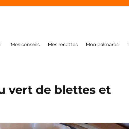
il
Mes conseils
Mes recettes
Mon palmarès
u vert de blettes et