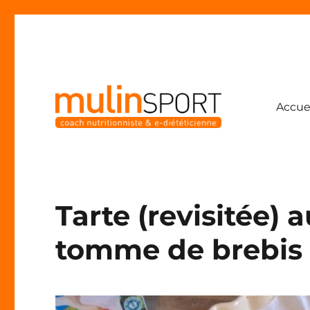
Accue
Coach nutritionniste & e-diététicienne
Mulinsport
Tarte (revisitée) a
tomme de brebis