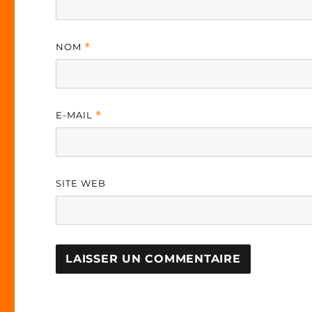
NOM
*
E-MAIL
*
SITE WEB
A
L
T