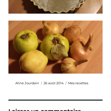
Auteur
Publié
Catégories
Aline Jourdain
26 août 2014
Mes recettes
le