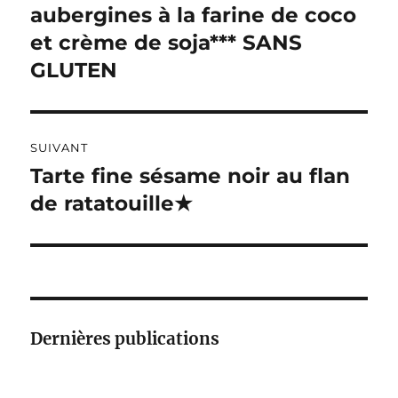
précédente :
aubergines à la farine de coco
l’article
T
I
et crème de soja*** SANS
V
GLUTEN
E
:
SUIVANT
Tarte fine sésame noir au flan
Publication
suivante :
de ratatouille★
Dernières publications