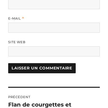
E-MAIL
*
SITE WEB
A
L
T
Navigation
E
R
PRÉCÉDENT
de
N
Flan de courgettes et
Publication
A