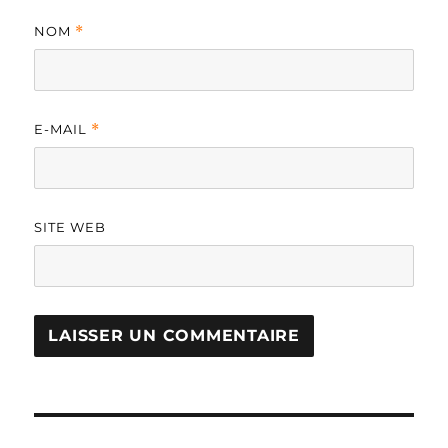
NOM
*
E-MAIL
*
SITE WEB
A
L
T
Navigation
E