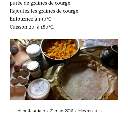
purée de graines de courge.
Rajoutez les graines de courge.
Enfournez à 190°C
Cuisson 20′ à 180°C.
Auteur
Publié
Catégories
Aline Jourdain
31 mars 2016
Mes recettes
le