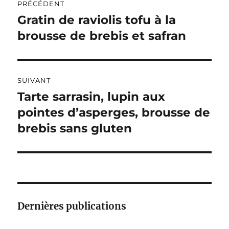
R
PRÉCÉDENT
de
N
Gratin de raviolis tofu à la
Publication
A
précédente :
brousse de brebis et safran
l’article
T
I
V
E
:
SUIVANT
Tarte sarrasin, lupin aux
Publication
suivante :
pointes d’asperges, brousse de
brebis sans gluten
Dernières publications