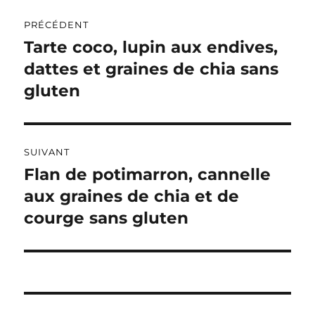
Navigation
E
R
PRÉCÉDENT
de
N
Tarte coco, lupin aux endives,
Publication
A
précédente :
dattes et graines de chia sans
l’article
T
I
gluten
V
E
:
SUIVANT
Flan de potimarron, cannelle
Publication
suivante :
aux graines de chia et de
courge sans gluten