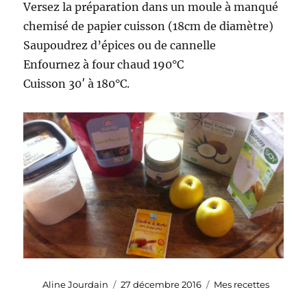
Versez la préparation dans un moule à manqué
chemisé de papier cuisson (18cm de diamètre)
Saupoudrez d’épices ou de cannelle
Enfournez à four chaud 190°C
Cuisson 30′ à 180°C.
Auteur
Publié
Catégories
Aline Jourdain
27 décembre 2016
Mes recettes
le