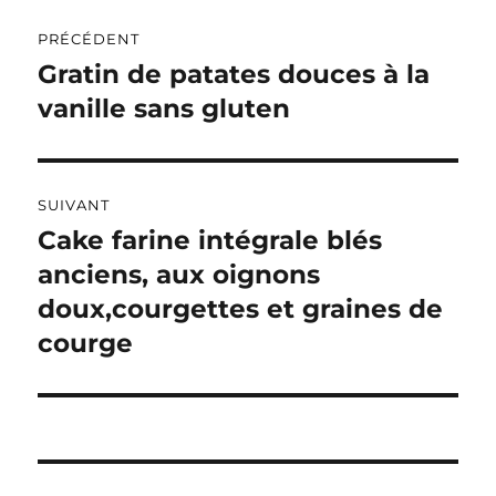
Navigation
E
R
PRÉCÉDENT
de
N
Gratin de patates douces à la
Publication
A
précédente :
vanille sans gluten
l’article
T
I
V
E
:
SUIVANT
Cake farine intégrale blés
Publication
suivante :
anciens, aux oignons
doux,courgettes et graines de
courge